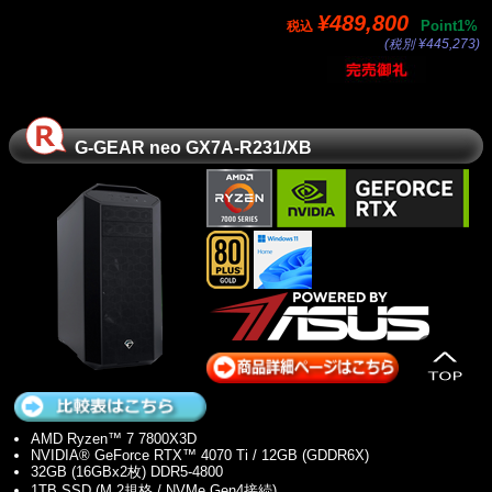
¥489,800
Point1%
税込
(税別 ¥445,273)
G-GEAR neo GX7A-R231/XB
AMD Ryzen™ 7 7800X3D
NVIDIA® GeForce RTX™ 4070 Ti / 12GB (GDDR6X)
32GB (16GBx2枚) DDR5-4800
1TB SSD (M.2規格 / NVMe Gen4接続)