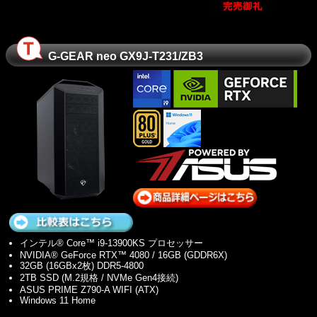
G-GEAR neo GX9J-T231/ZB3
インテル® Core™ i9-13900KS プロセッサー
NVIDIA® GeForce RTX™ 4080 / 16GB (GDDR6X)
32GB (16GBx2枚) DDR5-4800
2TB SSD (M.2規格 / NVMe Gen4接続)
ASUS PRIME Z790-A WIFI (ATX)
Windows 11 Home