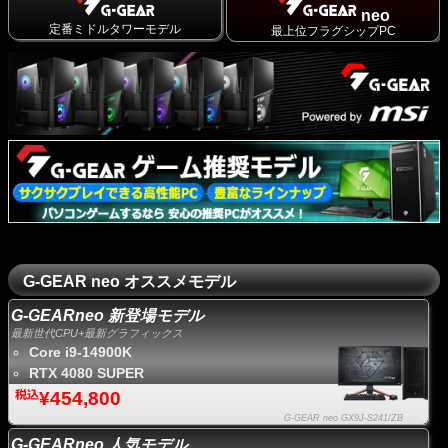
neo
定番ミドルタワーモデル
最上位フラグシップPC
G-GEAR neo オススメモデル
G-GEARneo 新登場モデル
最新世代CPU+最新グラフィックス
Core i9-14900K
RTX 4080 SUPER
¥454,800
G-GEAR neo GX9J-S241/ZB
G-GEARneo 人気モデル