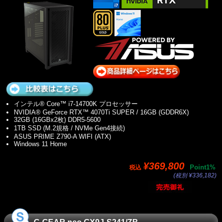
インテル® Core™ i7-14700K プロセッサー
NVIDIA® GeForce RTX™ 4070Ti SUPER / 16GB (GDDR6X)
32GB (16GBx2枚) DDR5-5600
1TB SSD (M.2規格 / NVMe Gen4接続)
ASUS PRIME Z790-A WIFI (ATX)
Windows 11 Home
¥369,800
Point1%
税込
(税別 ¥336,182)