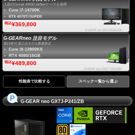
人気のCorsair 4000D Airflowケースを使用
Core i7-14700K
RTX 4070Ti SUPER
¥369,800
G-GEAR neo GX7J-R241/ZB
G-GEARneo 注目モデル
第13世代 最上位モデル数量限定
Core i9-13900KS
RTX 4080/16GB
¥489,800
G-GEAR neo GX9J-T231/ZB3
性能表で比較する
スペック一覧から選ぶ
G-GEAR neo GX7J-P241/ZB