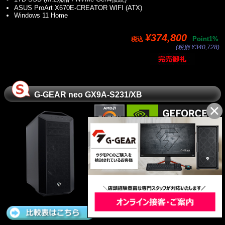
ASUS ProArt X670E-CREATOR WIFI (ATX)
Windows 11 Home
¥374,800
Point1%
税込
(税別 ¥340,728)
G-GEAR neo GX9A-S231/XB