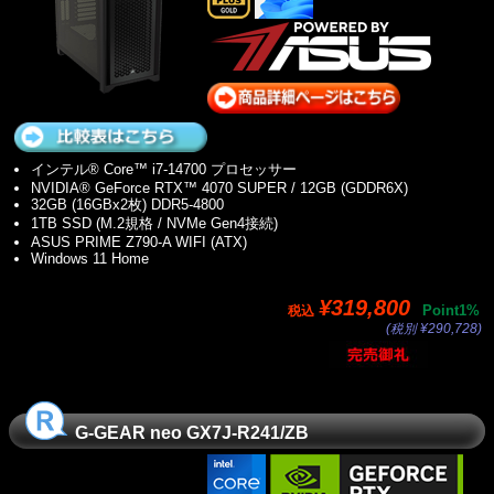
インテル® Core™ i7-14700 プロセッサー
NVIDIA® GeForce RTX™ 4070 SUPER / 12GB (GDDR6X)
32GB (16GBx2枚) DDR5-4800
1TB SSD (M.2規格 / NVMe Gen4接続)
ASUS PRIME Z790-A WIFI (ATX)
Windows 11 Home
¥319,800
Point1%
税込
(税別 ¥290,728)
G-GEAR neo GX7J-R241/ZB