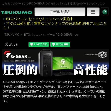
こだわりのゲーミングPC G-GEAR ツクモがおすすめする評判のゲーミングパソコン
BTOパソコン おトクなキャンペーン実施中！
>
すぐに出荷可能！豊富なラインナップの完成品即納モデルはこち
>
ら！
TSUKUMO
BTOパソコン
ゲームPC G-GEAR neo
>
>
G-GEAR neoはハイエンド ゲーミングPCにふさわしい人気のマザーやパーツ
を使用した最上位フラグシップモデル。 高いパフォーマンスは勿論のこと、
冷却効率に優れた大口径ファン、強化されたメッシュ構造、 ケーブルの裏配
線など自作でも評価の高い優れた構造によりPCの性能を最大限に引き出しま
す。