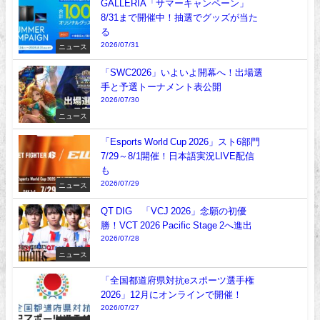
GALLERIA「サマーキャンペーン」
8/31まで開催中！抽選でグッズが当た
る
2026/07/31
ニュース
「SWC2026」いよいよ開幕へ！出場選
手と予選トーナメント表公開
2026/07/30
ニュース
「Esports World Cup 2026」スト6部門
7/29～8/1開催！日本語実況LIVE配信
も
2026/07/29
ニュース
QT DIG∞「VCJ 2026」念願の初優
勝！VCT 2026 Pacific Stage 2へ進出
2026/07/28
ニュース
「全国都道府県対抗eスポーツ選手権
2026」12月にオンラインで開催！
2026/07/27