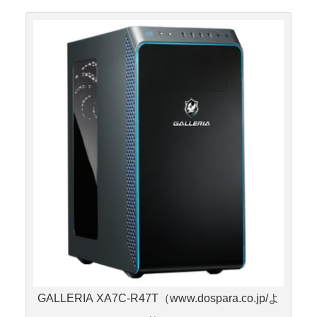
GALLERIA XA7C-R47T（www.dospara.co.jp/よ