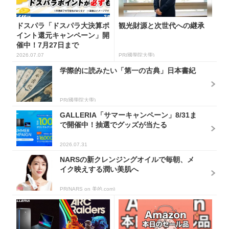
ドスパラ「ドスパラ大決算ポ
観光財源と次世代への継承
イント還元キャンペーン」開
催中！7月27日まで
2026.07.07
PR(國學院大學)
学際的に読みたい「第一の古典」日本書紀
PR(國學院大學)
GALLERIA「サマーキャンペーン」8/31ま
で開催中！抽選でグッズが当たる
2026.07.31
NARSの新クレンジングオイルで毎朝、メ
イク映えする潤い美肌へ
PR(NARS on 美的.com)