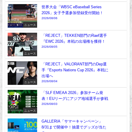
世界大会「WBSC eBaseball Series
2026」女子予選参加登録受付開始！
2026/08/06
ニュース
「REJECT」TEKKEN部門のRaef選手
『EWC 2026』本戦の出場権を獲得！
2026/08/05
ニュース
「REJECT」VALORANT部門のDep選
手『Esports Nations Cup 2026』本戦に
出場へ
2026/08/04
ニュース
「SLF EMEAA 2026」参加チーム発
表！EUリーグにアジア地域選手が参戦
2026/08/03
ニュース
GALLERIA「サマーキャンペーン」
8/31まで開催中！抽選でグッズが当た