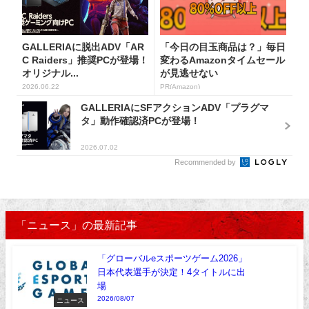
GALLERIAに脱出ADV「AR
「今日の目玉商品は？」毎日
C Raiders」推奨PCが登場！
変わるAmazonタイムセール
オリジナル...
が見逃せない
2026.06.22
PR(Amazon)
GALLERIAにSFアクションADV「プラグマ
タ」動作確認済PCが登場！
2026.07.02
Recommended by
「ニュース」の最新記事
「グローバルeスポーツゲーム2026」
日本代表選手が決定！4タイトルに出
場
2026/08/07
ニュース