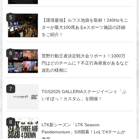
【環境最強】ルフス池袋を取材！240Hzモニ
ターが最大100席あるeスポーツ施設の詳細
をご紹介！
荒野行動王者決定戦大会リポート！1000万
円はどのチームに？不正行為発覚があるなど
波乱の様相に
TGS2025 GALLERIAステージイベント「ぶ
いすぽっ！カスタム」を開催！
LTK新シーズン「LTK Season:
Pandemonium」5/8開幕！LoLで4チームが