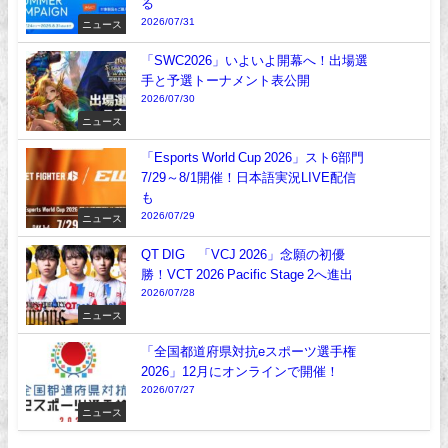
る
2026/07/31
ニュース
「SWC2026」いよいよ開幕へ！出場選
手と予選トーナメント表公開
2026/07/30
ニュース
「Esports World Cup 2026」スト6部門
7/29～8/1開催！日本語実況LIVE配信
も
2026/07/29
ニュース
QT DIG∞「VCJ 2026」念願の初優
勝！VCT 2026 Pacific Stage 2へ進出
2026/07/28
ニュース
「全国都道府県対抗eスポーツ選手権
2026」12月にオンラインで開催！
2026/07/27
ニュース