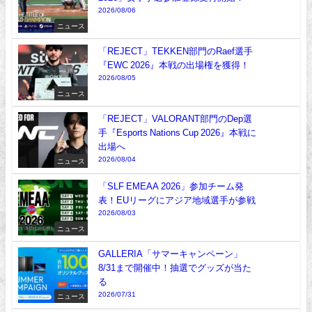
2026/08/06
ニュース
「REJECT」TEKKEN部門のRaef選手
『EWC 2026』本戦の出場権を獲得！
2026/08/05
ニュース
「REJECT」VALORANT部門のDep選
手『Esports Nations Cup 2026』本戦に
出場へ
2026/08/04
ニュース
「SLF EMEAA 2026」参加チーム発
表！EUリーグにアジア地域選手が参戦
2026/08/03
ニュース
GALLERIA「サマーキャンペーン」
8/31まで開催中！抽選でグッズが当た
る
2026/07/31
ニュース