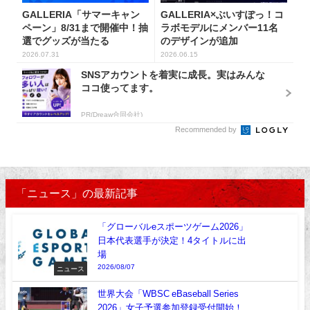
GALLERIA「サマーキャン
GALLERIA×ぶいすぽっ！コ
ペーン」8/31まで開催中！抽
ラボモデルにメンバー11名
選でグッズが当たる
のデザインが追加
2026.07.31
2026.06.15
SNSアカウントを着実に成長。実はみんな
ココ使ってます。
PR(Dreaw合同会社)
Recommended by
「ニュース」の最新記事
「グローバルeスポーツゲーム2026」
日本代表選手が決定！4タイトルに出
場
2026/08/07
ニュース
世界大会「WBSC eBaseball Series
2026」女子予選参加登録受付開始！