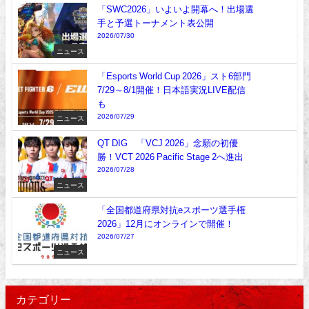
「SWC2026」いよいよ開幕へ！出場選
手と予選トーナメント表公開
2026/07/30
ニュース
「Esports World Cup 2026」スト6部門
7/29～8/1開催！日本語実況LIVE配信
も
2026/07/29
ニュース
QT DIG∞「VCJ 2026」念願の初優
勝！VCT 2026 Pacific Stage 2へ進出
2026/07/28
ニュース
「全国都道府県対抗eスポーツ選手権
2026」12月にオンラインで開催！
2026/07/27
ニュース
カテゴリー