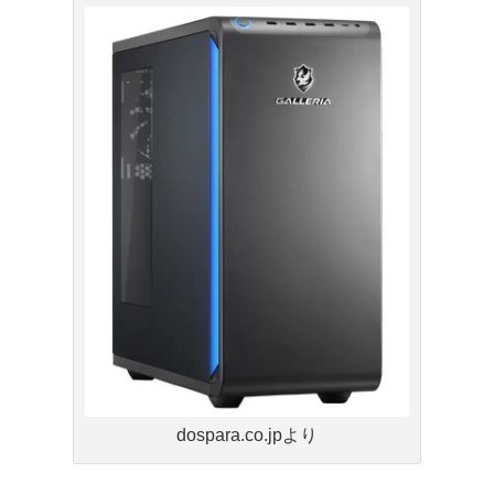
dospara.co.jpより