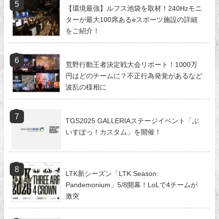
【環境最強】ルフス池袋を取材！240Hzモニ
ターが最大100席あるeスポーツ施設の詳細
をご紹介！
荒野行動王者決定戦大会リポート！1000万
円はどのチームに？不正行為発覚があるなど
波乱の様相に
TGS2025 GALLERIAステージイベント「ぶ
いすぽっ！カスタム」を開催！
LTK新シーズン「LTK Season:
Pandemonium」5/8開幕！LoLで4チームが
激突