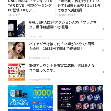
GALLERIAに「モンギル：S
「風俗前に飲むだけ！」45
TAR DIVE」推奨ゲーミング
分で3回戦も余裕！1日31円
PC登場！6モデ...
で朝まで絶好調
2026.06.25
PR(健商株式会社)
GALLERIAにSFアクションADV「プラグマ
タ」動作確認済PCが登場！
2026.07.02
バイアグラは捨てた「65歳が45分で3回戦
も余裕」1日31円で朝まで絶好調！
PR(健商株式会社)
SNSアカウントを着実に成長。実はみんな
ココ使ってます。
PR(Dreaw合同会社)