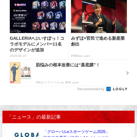
GALLERIA×ぶいすぽっ！コ
みずほ×官民で進める新産業
ラボモデルにメンバー11名
創出
のデザインが追加
2026.06.15
PR(Blue Lab)
肌悩みの根本改善には“基底膜”！
PR(エリクシール on 美的.com)
Recommended by
「ニュース」の最新記事
「グローバルeスポーツゲーム2026」