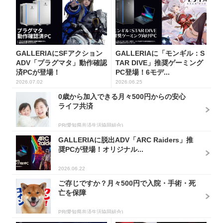
GALLERIAにSFアクション
GALLERIAに「モンギル：S
ADV「プラグマタ」動作確認
TAR DIVE」推奨ゲーミング
済PCが登場！
PC登場！6モデ...
2026.07.02
2026.06.25
0歳から加入できる月々500円からの安心
ライフ共済
PR(愛知県共済生活協同組合)
GALLERIAに脱出ADV「ARC Raiders」推
奨PCが登場！オリジナル...
2026.06.22
ご存じですか？月々500円で入院・手術・死
亡を保障
PR(愛知県共済生活協同組合)