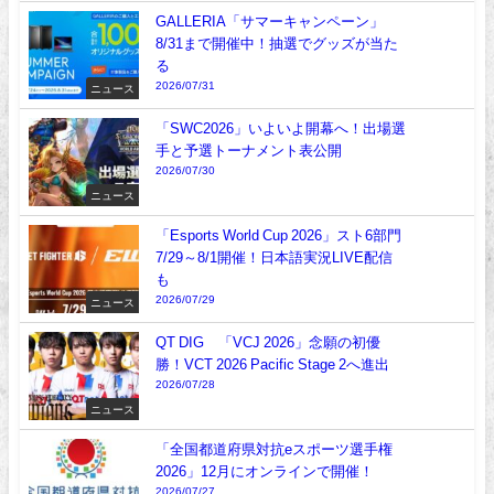
GALLERIA「サマーキャンペーン」
8/31まで開催中！抽選でグッズが当た
る
2026/07/31
ニュース
「SWC2026」いよいよ開幕へ！出場選
手と予選トーナメント表公開
2026/07/30
ニュース
「Esports World Cup 2026」スト6部門
7/29～8/1開催！日本語実況LIVE配信
も
2026/07/29
ニュース
QT DIG∞「VCJ 2026」念願の初優
勝！VCT 2026 Pacific Stage 2へ進出
2026/07/28
ニュース
「全国都道府県対抗eスポーツ選手権
2026」12月にオンラインで開催！
2026/07/27