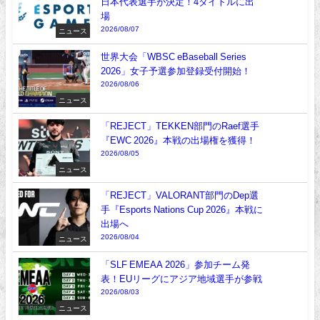
日本代表選手が決定！4タイトルに出
場
2026/08/07
ニュース
世界大会「WBSC eBaseball Series
2026」女子予選参加登録受付開始！
2026/08/06
ニュース
「REJECT」TEKKEN部門のRaef選手
『EWC 2026』本戦の出場権を獲得！
2026/08/05
ニュース
「REJECT」VALORANT部門のDep選
手『Esports Nations Cup 2026』本戦に
出場へ
2026/08/04
ニュース
「SLF EMEAA 2026」参加チーム発
表！EUリーグにアジア地域選手が参戦
2026/08/03
ニュース