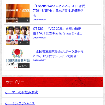
「Esports World Cup 2026」スト6部門
7/29～8/1開催！日本語実況LIVE配信
も
2026/07/29
ニュース
QT DIG∞「VCJ 2026」念願の初優
勝！VCT 2026 Pacific Stage 2へ進出
2026/07/28
ニュース
「全国都道府県対抗eスポーツ選手権
2026」12月にオンラインで開催！
2026/07/27
ニュース
カテゴリー
ゲーマーのお悩み解決
ゲーミングデバイス