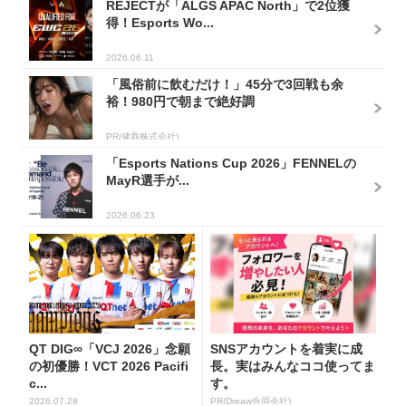
REJECTが「ALGS APAC North」で2位獲
得！Esports Wo...
2026.06.11
「風俗前に飲むだけ！」45分で3回戦も余
裕！980円で朝まで絶好調
PR(健商株式会社)
「Esports Nations Cup 2026」FENNELの
MayR選手が...
2026.06.23
QT DIG∞「VCJ 2026」念願
SNSアカウントを着実に成
の初優勝！VCT 2026 Pacifi
長。実はみんなココ使ってま
c...
す。
2026.07.28
PR(Dreaw合同会社)