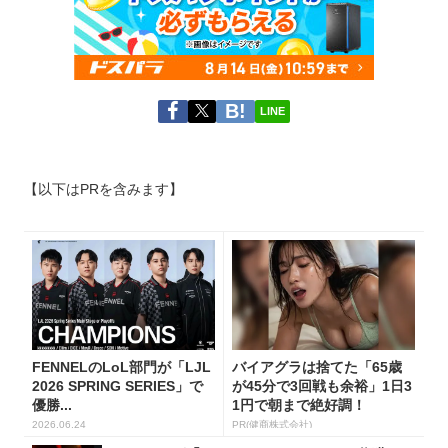
LINE
【以下はPRを含みます】
FENNELのLoL部門が「LJL
バイアグラは捨てた「65歳
2026 SPRING SERIES」で
が45分で3回戦も余裕」1日3
優勝...
1円で朝まで絶好調！
2026.06.24
PR(健商株式会社)