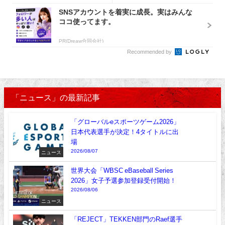
SNSアカウントを着実に成長。実はみんな
ココ使ってます。
PR(Dreaw合同会社)
Recommended by
「ニュース」の最新記事
「グローバルeスポーツゲーム2026」
日本代表選手が決定！4タイトルに出
場
2026/08/07
ニュース
世界大会「WBSC eBaseball Series
2026」女子予選参加登録受付開始！
2026/08/06
ニュース
「REJECT」TEKKEN部門のRaef選手