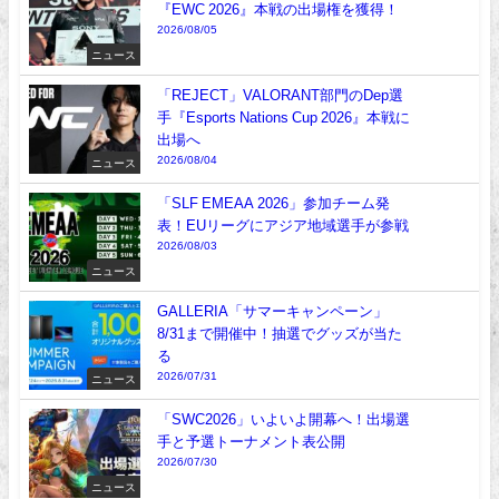
『EWC 2026』本戦の出場権を獲得！
2026/08/05
ニュース
「REJECT」VALORANT部門のDep選
手『Esports Nations Cup 2026』本戦に
出場へ
2026/08/04
ニュース
「SLF EMEAA 2026」参加チーム発
表！EUリーグにアジア地域選手が参戦
2026/08/03
ニュース
GALLERIA「サマーキャンペーン」
8/31まで開催中！抽選でグッズが当た
る
2026/07/31
ニュース
「SWC2026」いよいよ開幕へ！出場選
手と予選トーナメント表公開
2026/07/30
ニュース