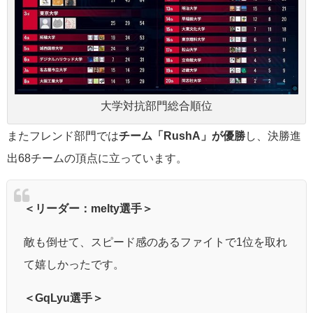
大学対抗部門総合順位
またフレンド部門では
チーム「RushA」が優勝
し、決勝進
出68チームの頂点に立っています。
＜リーダー：melty選手＞
敵も倒せて、スピード感のあるファイトで1位を取れ
て嬉しかったです。
＜GqLyu選手＞