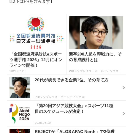
【以下はPRを含みます】
「全国都道府県対抗eスポー
新卒200人超を即戦力に。そ
ツ選手権 2026」12月にオン
の育成設計とは
ラインで開催！
2026.07.28
PR(シンプレクス・ホールディングス)
20代が成長できる企業1位。その育て方
PR(シンプレクス・ホールディングス)
「第20回アジア競技大会」eスポーツ11種
目のスケジュールが決定！
2026.06.19
REJECTが「ALGS APAC North」で2位獲