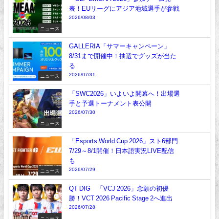
表！EUリーグにアジア地域選手が参戦
2026/08/03
ニュース
GALLERIA「サマーキャンペーン」
8/31まで開催中！抽選でグッズが当た
る
2026/07/31
ニュース
「SWC2026」いよいよ開幕へ！出場選
手と予選トーナメント表公開
2026/07/30
ニュース
「Esports World Cup 2026」スト6部門
7/29～8/1開催！日本語実況LIVE配信
も
2026/07/29
ニュース
QT DIG∞「VCJ 2026」念願の初優
勝！VCT 2026 Pacific Stage 2へ進出
2026/07/28
ニュース