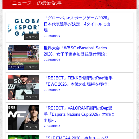
「ニュース」の最新記事
「グローバルeスポーツゲーム2026」
日本代表選手が決定！4タイトルに出
場
2026/08/07
ニュース
世界大会「WBSC eBaseball Series
2026」女子予選参加登録受付開始！
2026/08/06
ニュース
「REJECT」TEKKEN部門のRaef選手
『EWC 2026』本戦の出場権を獲得！
2026/08/05
ニュース
「REJECT」VALORANT部門のDep選
手『Esports Nations Cup 2026』本戦に
出場へ
2026/08/04
ニュース
「SLF EMEAA 2026」参加チーム発